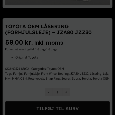
Brugte Dele
Kontakt Os
TOYOTA OEM LÅSERING
(FORHJULSLEJE) – JZA80 JZZ30
59,00
kr.
Inkl. moms
Forventet leveringstid: 1-3 dage1-3 dage
Original Toyota
SKU:
90521-85002
Categories:
Toyota OEM
Tags:
Forhjul
,
Forhjulsleje
,
Front Wheel Bearing
,
JZA80
,
JZZ30
,
Låsering
,
Leje
,
Mk4
,
MKIV
,
OEM
,
Reservedele
,
Snap Ring
,
Soarer
,
Supra
,
Toyota
,
Toyota OEM
Toyota
OEM
Låsering
TILFØJ TIL KURV
(Forhjulsleje)