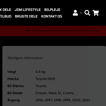
K DELE
JDM LIFESTYLE
BILPLEJE
TILBUD
BRUGTE DELE
KONTAKT OS
Hjem
»
Shop
»
Toyota OEM Pollen Friskluft Filter – X100 Mark II Chaser Cresta
Yderligere information
Vægt
0,3 kg
Mærke
Toyota OEM
Bil Mærke
Toyota
Bil Model
Chaser, Mark II, Cresta
Årgang
1996, 1997, 1998, 1999, 2000, 2001