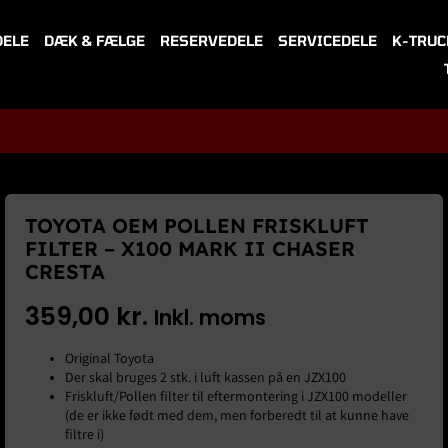
DELE
DÆK & FÆLGE
RESERVEDELE
SERVICEDELE
K-TRUC
TOYOTA OEM POLLEN FRISKLUFT
FILTER – X100 MARK II CHASER
CRESTA
359,00
kr.
Inkl. moms
Original Toyota
Der skal bruges 2 stk. i luft kassen på en JZX100
Friskluft/Pollen filter til eftermontering i JZX100 modeller
(de er ikke født med dem, men forberedt til at kunne have
filtre i)