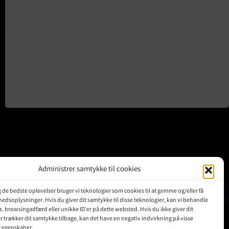
Administrer samtykke til cookies
ig de bedste oplevelser bruger vi teknologier som cookies til at gemme og/eller få
KUNDER
hedsoplysninger. Hvis du giver dit samtykke til disse teknologier, kan vi behandle
s. browsingadfærd eller unikke ID'er på dette websted. Hvis du ikke giver dit
r trækker dit samtykke tilbage, kan det have en negativ indvirkning på visse
Min Konto
g egenskaber.