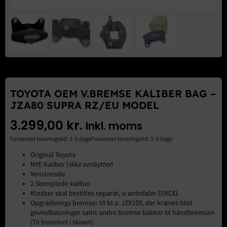
Brugte Dele
Kontakt Os
TOYOTA OEM V.BREMSE KALIBER BAG –
JZA80 SUPRA RZ/EU MODEL
3.299,00
kr.
Inkl. moms
Forventet leveringstid: 1-3 dageForventet leveringstid: 1-3 dage
Original Toyota
NYE Kaliber (
Ikke ombytter
)
Venstreside
2 Stemplede kaliber
Klodser skal bestilles separat, vi anbefaler DIXCEL
Opgraderings bremser til bl.a. JZX100, der kræves blot
gevindbøsninger samt andre bremse bakker til håndbremsen
(Til trummel i skiven)