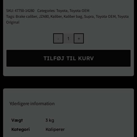
SKU:
47750-14280
Categories:
Toyota
,
Toyota OEM
Tags:
Brake caliber
,
JZA80
,
Kaliber
,
Kaliber bag
,
Supra
,
Toyota OEM
,
Toyota
Original
Toyota
OEM
V.Bremse
TILFØJ TIL KURV
Kaliber
Bag
-
JZA80
Supra
RZ/EU
Model
Yderligere information
antal
Vægt
3 kg
Kategori
Kaliperer