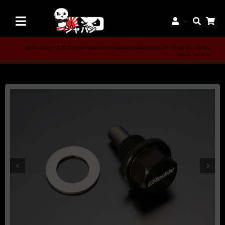
Skip
to
Toggle
content
Navigation
Mærker
Hjem
»
Shop
»
TRUST GReddy Neodymium Magdrain Bundprop M12xP1,25 MD-01 – Toyota,
Nissan, Daihatsu
Aftermarket Dele
Dæk & Fælge
Reservedele
Servicedele
K-Truck Dele
JDM Lifestyle
Bilpleje
Tilbud