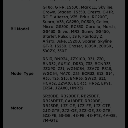
GT86, GT-R, IS300, Mark II, Skyline,
Crown, Stagea, IS350, Cresta, C-HR,
RC F, Altezza, V35, Prius, RC200T,
Supra, V36, GS250, RC300, Celica,
Micra, GS300, RC350, Corolla, March,
Bil Model
GS430, Silvia, MR2, Sunny, GS450,
Starlet, Pulsar, IS F, Fairlady Z,
Aristo, Juke, IS200, Soarer, Skyline
GT-R, IS250, Chaser, 180SX, 200SX,
300ZX, 350Z
RS13, BNR34, JZX100, R31, Z30,
BNR32, SXE10, DR30, Z32, BCNR33,
JZX90, Z31, WGNC34, JZA70, PS13,
Model Type
WGC34, MA70, Z33, ECR32, E12, S14,
R35, T23, S15, ENR33, SW20, S13,
HCR32, ZZW30, ECR33, HR32, EP91,
ER34, JZA80, HNR32
SR20DE, RB20DET, RB25DET,
RB26DETT, CA18DET, RB20DE,
RB25DE, 1JZ-GE, 1ZZ-FE, 1JZ-GTE,
Motor
2JZ-GTE, 2JZ-GE, 2ZZ-GE, 3S-GTE,
3ZZ-FE, 3S-GE, 4E-FE, 4E-FTE, 4A-GE,
7M-GTE