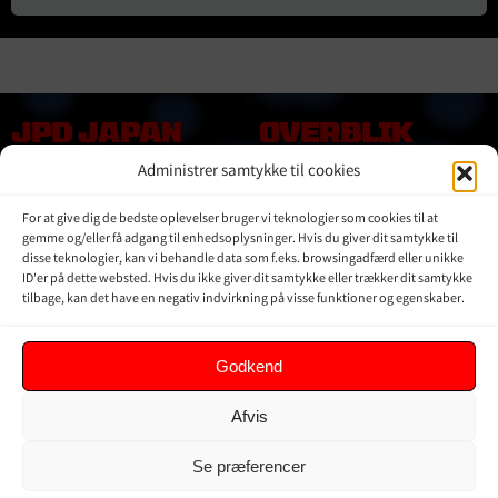
JPD JAPAN
OVERBLIK
DENMARK
Administrer samtykke til cookies
Online shop
Vores Mærker
Kontakt Os
For at give dig de bedste oplevelser bruger vi teknologier som cookies til at
Om JPD Japan Denmark
gemme og/eller få adgang til enhedsoplysninger. Hvis du giver dit samtykke til
disse teknologier, kan vi behandle data som f.eks. browsingadfærd eller unikke
Handelsbetingelser
ID'er på dette websted. Hvis du ikke giver dit samtykke eller trækker dit samtykke
Privat Politik
tilbage, kan det have en negativ indvirkning på visse funktioner og egenskaber.
KUNDER
Godkend
Min Konto
Afvis
Kurv
Ordrer
Se præferencer
Glemt adgangskode