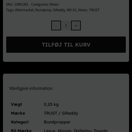
SKU:
13901301
Categories:
Motor
Tags:
Aftermarket
,
Bundprop
,
GReddy
,
MD-01
,
Motor
,
TRUST
TRUST
GReddy
Neodymium
TILFØJ TIL KURV
Magdrain
Bundprop
M12xP1,25
MD-
01
–
Toyota,
Yderligere information
Nissan,
Daihatsu
Vægt
0,25 kg
antal
Mærke
TRUST / GReddy
Kategori
Bundpropper
Bil Mærke
Lexus, Nissan, Daihatsu, Toyota