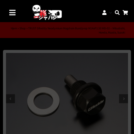
Skip
to
Toggle
content
Navigation
Mærker
Hjem
»
Shop
»
TRUST GReddy Neodymium Magdrain Bundprop M14xP1.50 MD-02 – Mitsubishi,
Honda, Mazda, Suzuki
Aftermarket Dele
Dæk & Fælge
Reservedele
Servicedele
K-Truck Dele
JDM Lifestyle
Bilpleje
Tilbud