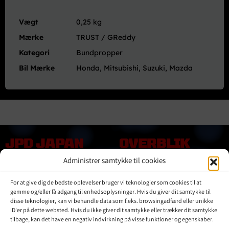
Honda,
Mazda,
Vægt
0,25 kg
Suzuki
antal
Mærke
TRUST / GReddy
Kategori
Bundpropper
Bil Mærke
Honda, Mitsubishi, Suzuki, Mazda
JPD JAPAN
OVERBLIK
DENMARK
Administrer samtykke til cookies
Online shop
Vores Mærker
Kontakt Os
For at give dig de bedste oplevelser bruger vi teknologier som cookies til at
Om JPD Japan Denmark
gemme og/eller få adgang til enhedsoplysninger. Hvis du giver dit samtykke til
disse teknologier, kan vi behandle data som f.eks. browsingadfærd eller unikke
Handelsbetingelser
ID'er på dette websted. Hvis du ikke giver dit samtykke eller trækker dit samtykke
Privat Politik
tilbage, kan det have en negativ indvirkning på visse funktioner og egenskaber.