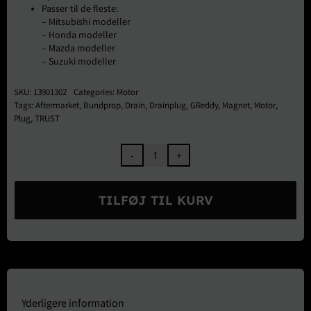
Passer til de fleste:
– Mitsubishi modeller
– Honda modeller
– Mazda modeller
– Suzuki modeller
SKU:
13901302
Categories:
Motor
Tags:
Aftermarket
,
Bundprop
,
Drain
,
Drainplug
,
GReddy
,
Magnet
,
Motor
,
Plug
,
TRUST
TRUST
GReddy
Neodymium
TILFØJ TIL KURV
Magdrain
Bundprop
M14xP1.50
MD-
02
–
Mitsubishi,
Yderligere information