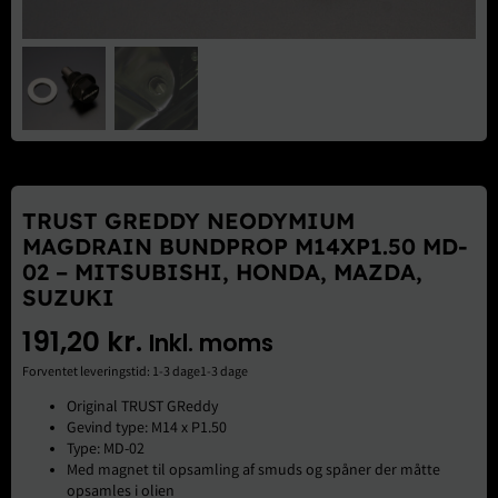
Brugte Dele
Kontakt Os
TRUST GREDDY NEODYMIUM
MAGDRAIN BUNDPROP M14XP1.50 MD-
02 – MITSUBISHI, HONDA, MAZDA,
SUZUKI
191,20
kr.
Inkl. moms
Forventet leveringstid: 1-3 dage1-3 dage
Original TRUST GReddy
Gevind type: M14 x P1.50
Type: MD-02
Med magnet til opsamling af smuds og spåner der måtte
opsamles i olien