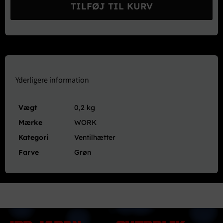
Hætter
TILFØJ TIL KURV
(4
stk.)
-
Grøn
antal
Yderligere information
Vægt
0,2 kg
Mærke
WORK
Kategori
Ventilhætter
Farve
Grøn