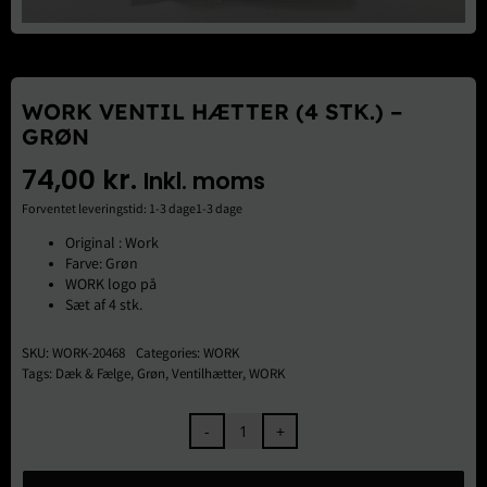
Brugte Dele
Kontakt Os
WORK VENTIL HÆTTER (4 STK.) –
GRØN
74,00
kr.
Inkl. moms
Forventet leveringstid: 1-3 dage1-3 dage
Original : Work
Farve: Grøn
WORK logo på
Sæt af 4 stk.
SKU:
WORK-20468
Categories:
WORK
Tags:
Dæk & Fælge
,
Grøn
,
Ventilhætter
,
WORK
WORK
Ventil