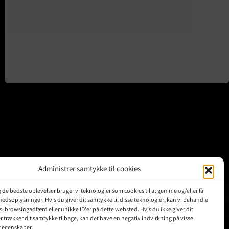
Administrer samtykke til cookies
ig de bedste oplevelser bruger vi teknologier som cookies til at gemme og/eller få
KUNDER
hedsoplysninger. Hvis du giver dit samtykke til disse teknologier, kan vi behandle
s. browsingadfærd eller unikke ID'er på dette websted. Hvis du ikke giver dit
r trækker dit samtykke tilbage, kan det have en negativ indvirkning på visse
Min Konto
g egenskaber.