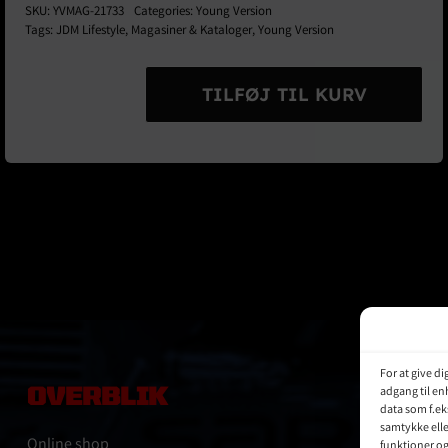
SKU:
YVMAG-21733
Categories:
Young Version
Tags:
JDM Lifestyle
,
Magasiner & Kataloger
,
Young Version
TILFØJ TIL KURV
Young
Version
Car
Tuning
Magazine
Ver.
2
Februar
2000
antal
For at give d
OVERBLIK
adgang til en
data som f.ek
samtykke elle
Online shop
funktioner o