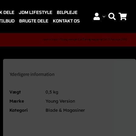
K DELE
JDM LIFESTYLE
BILPLEJE
TILBUD
BRUGTE DELE
KONTAKT OS
Hjem
»
Shop
»
Young Version Car Tuning Magazine Ver. 2 Februar 2000
Yderligere information
Vægt
0,5 kg
Mærke
Young Version
Kategori
Blade & Magasiner