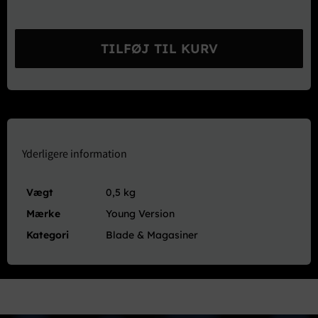
Young
Version
TILFØJ TIL KURV
Car
Tuning
Magazine
Ver.
6
Juni
2000
Yderligere information
antal
Vægt
0,5 kg
Mærke
Young Version
Kategori
Blade & Magasiner