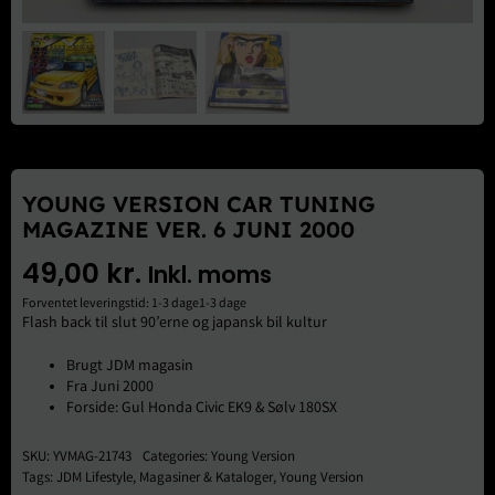
Brugte Dele
Kontakt Os
YOUNG VERSION CAR TUNING
MAGAZINE VER. 6 JUNI 2000
49,00
kr.
Inkl. moms
Forventet leveringstid: 1-3 dage1-3 dage
Flash back til slut 90’erne og japansk bil kultur
Brugt JDM magasin
Fra Juni 2000
Forside: Gul Honda Civic EK9 & Sølv 180SX
SKU:
YVMAG-21743
Categories:
Young Version
Tags:
JDM Lifestyle
,
Magasiner & Kataloger
,
Young Version