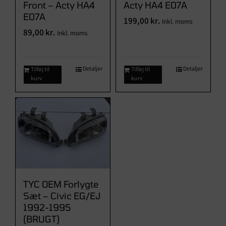
Front – Acty HA4
Acty HA4 E07A
E07A
199,00
kr.
Inkl. moms
89,00
kr.
Inkl. moms
Detaljer
Detaljer
Tilføj til
Tilføj til
kurv
kurv
TYC OEM Forlygte
Sæt – Civic EG/EJ
1992-1995
(BRUGT)