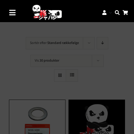
Skip
to
Toggle
content
Navigation
Mærker
Aftermarket Dele
Sortér efter
Standard rækkefølge
Dæk & Fælge
Vis
30 produkter
Reservedele
Servicedele
K-Truck Dele
JDM Lifestyle
Bilpleje
Tilbud