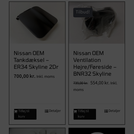
Tilbud!
Nissan OEM
Nissan OEM
Tankdæksel –
Ventilation
ER34 Skyline 2Dr
Højre/Føreside –
BNR32 Skyline
700,00
kr.
Inkl. moms
Den
Den
554,00
kr.
739,00
kr.
Inkl.
oprindelige
aktuelle
moms
pris
pris
var:
er:
739,00 kr..
554,00 kr..
Detaljer
Detaljer
Tilføj til
Tilføj til
kurv
kurv