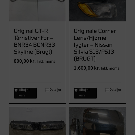
Original GT-R
Originale Corner
Tårnstiver For –
Lens/Hjørne
BNR34 BCNR33
lygter – Nissan
Skyline (Brugt)
Silvia S13/PS13
(BRUGT)
800,00
kr.
Inkl. moms
1.600,00
kr.
Inkl. moms
Detaljer
Detaljer
Tilføj til
Tilføj til
kurv
kurv