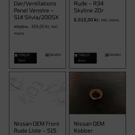
Dør/Ventilations
Rude – R34
Panel Venstre –
Skyline 2Dr
S14 Silvia/200SX
6.015,00
kr.
Inkl. moms
Den
Den
359,00
kr.
479,00
kr.
Inkl.
oprindelige
aktuelle
moms
pris
pris
var:
er:
479,00 kr..
359,00 kr..
Detaljer
Detaljer
Tilføj til
Tilføj til
kurv
kurv
Nissan OEM Front
Nissan OEM
Rude Liste – S15
Kobber