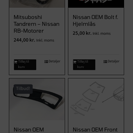
Brugte Dele
Kontakt Os
Mitsuboshi
Nissan OEM Bolt f.
Tandrem – Nissan
Hjelmlås
RB-Motorer
25,00
kr.
Inkl. moms
244,00
kr.
Inkl. moms
Detaljer
Detaljer
Tilføj til
Tilføj til
kurv
kurv
Tilbud!
Nissan OEM
Nissan OEM Front