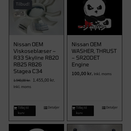
Tilbud!
Nissan OEM
Nissan OEM
Viskoseblæser –
WASHER, THRUST
R33 Skyline RB20
– SR20DET
RB25 RB26
Engine
Stagea C34
100,00
kr.
Inkl. moms
Den
Den
1.455,00
kr.
1.940,00
kr.
oprindelige
aktuelle
Inkl. moms
pris
pris
var:
er:
1.940,00 kr..
1.455,00 kr..
Detaljer
Detaljer
Tilføj til
Tilføj til
kurv
kurv