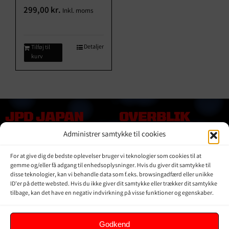
299,00
kr.
Inkl. moms
Detaljer
Tilføj til
kurv
JPD JAPAN
OVERBLIK
DENMARK
Administrer samtykke til cookies
Online shop
Vores Mærker
Kontakt Os
For at give dig de bedste oplevelser bruger vi teknologier som cookies til at
Om JPD Japan Denmark
gemme og/eller få adgang til enhedsoplysninger. Hvis du giver dit samtykke til
Handelsbetingelser
disse teknologier, kan vi behandle data som f.eks. browsingadfærd eller unikke
ID'er på dette websted. Hvis du ikke giver dit samtykke eller trækker dit samtykke
Privat Politik
tilbage, kan det have en negativ indvirkning på visse funktioner og egenskaber.
KUNDER
Godkend