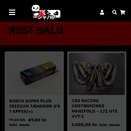
Skip
to
Toggle
content
Navigation
Mærker
REST SALG
Aftermarket Dele
Hjem
»
Rest salg
Dæk & Fælge
Reservedele
Servicedele
K-Truck Dele
JDM Lifestyle
CBS RACING
BOSCH SUPER PLUS
UDSTØDNINGS
IRIDIUM TÆNDRØR (FR
Bilpleje
MANIFOLD – 1JZ GTE
7 KPP33U+)
VVT-I
49,00
kr.
99,00
KR.
Tilbud
Den
Den
6.000,00
kr.
Inkl. moms
Inkl. moms
oprindelige
aktuelle