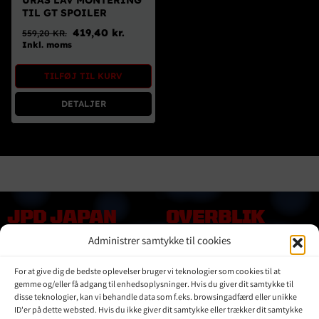
URAS LAV MONTERING
TIL GT SPOILER
419,40
kr.
559,20
KR.
Den
Den
Inkl. moms
oprindelige
aktuelle
pris
pris
TILFØJ TIL KURV
var:
er:
559,20 kr..
419,40 kr..
DETALJER
JPD JAPAN
OVERBLIK
DENMARK
Administrer samtykke til cookies
Online shop
Vores Mærker
Kontakt Os
For at give dig de bedste oplevelser bruger vi teknologier som cookies til at
Om JPD Japan Denmark
gemme og/eller få adgang til enhedsoplysninger. Hvis du giver dit samtykke til
disse teknologier, kan vi behandle data som f.eks. browsingadfærd eller unikke
Handelsbetingelser
ID'er på dette websted. Hvis du ikke giver dit samtykke eller trækker dit samtykke
Privat Politik