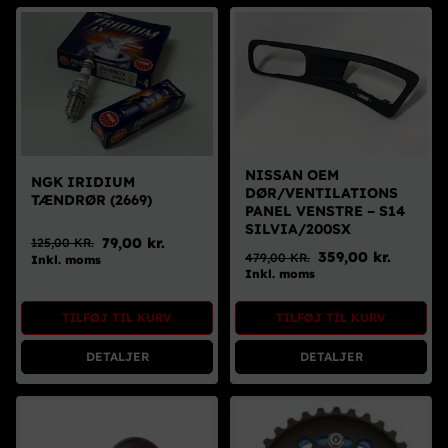
NISSAN OEM
NGK IRIDIUM
DØR/VENTILATIONS
TÆNDRØR (2669)
PANEL VENSTRE – S14
SILVIA/200SX
79,00
kr.
125,00
KR.
359,00
kr.
Den
Den
479,00
KR.
Inkl. moms
Den
Den
Inkl. moms
oprindelige
aktuelle
oprindelige
aktuelle
pris
pris
pris
pris
var:
er:
TILFØJ TIL KURV
TILFØJ TIL KURV
var:
er:
125,00 kr..
79,00 kr..
479,00 kr..
359,00 kr..
DETALJER
DETALJER