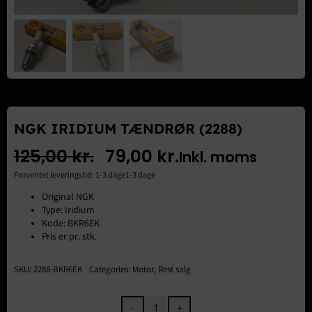
Brugte Dele
Kontakt Os
NGK IRIDIUM TÆNDRØR (2288)
125,00
kr.
79,00
kr.
Inkl. moms
Den
Den
Forventet leveringstid: 1-3 dage1-3 dage
oprindelige
aktuelle
Original NGK
Type: Iridium
pris
pris
Kode: BKR6EK
Pris er pr. stk.
var:
er:
125,00 kr..
79,00 kr..
SKU:
2288-BKR6EK
Categories:
Motor
,
Rest salg