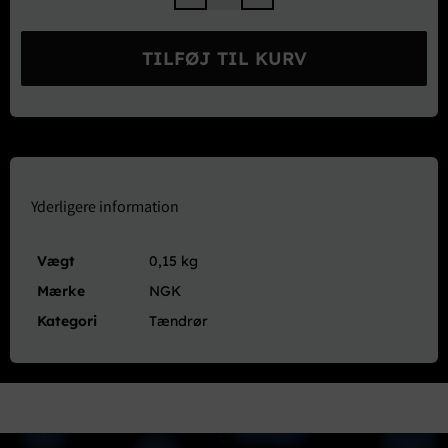
NGK
Iridium
Tændrør
TILFØJ TIL KURV
(2288)
antal
Yderligere information
Vægt
0,15 kg
Mærke
NGK
Kategori
Tændrør