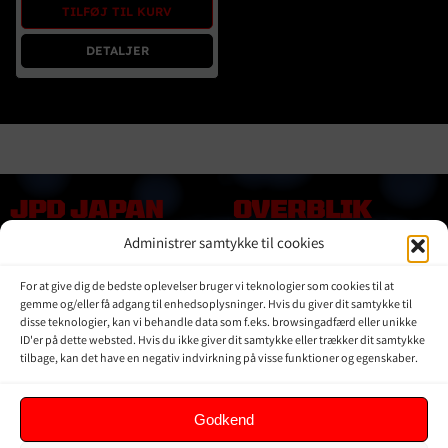
TILFØJ TIL KURV
DETALJER
JPD JAPAN
OVERBLIK
DENMARK
Administrer samtykke til cookies
Online shop
Vores Mærker
Kontakt Os
For at give dig de bedste oplevelser bruger vi teknologier som cookies til at
Om JPD Japan Denmark
gemme og/eller få adgang til enhedsoplysninger. Hvis du giver dit samtykke til
Handelsbetingelser
disse teknologier, kan vi behandle data som f.eks. browsingadfærd eller unikke
ID'er på dette websted. Hvis du ikke giver dit samtykke eller trækker dit samtykke
Privat Politik
tilbage, kan det have en negativ indvirkning på visse funktioner og egenskaber.
KUNDER
Godkend