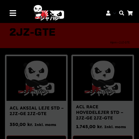
Skip
to
Toggle
content
Navigation
Mærker
2JZ-GTE
Aftermarket Dele
Hjem
»
2JZ-GTE
Dæk & Fælge
Reservedele
Servicedele
K-Truck Dele
JDM Lifestyle
ACL RACE
ACL AKSIAL LEJE STD –
HOVEDELEJER STD –
2JZ-GE 2JZ-GTE
Bilpleje
2JZ-GE 2JZ-GTE
350,00
kr.
Inkl. moms
1.745,00
kr.
Inkl. moms
Tilbud