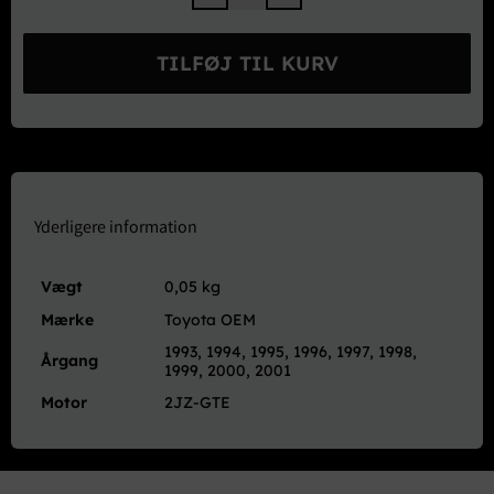
Toyota
OEM
Ventil
TILFØJ TIL KURV
Sub-
Assy,
Ventilation
-
2JZ-
GTE
antal
Yderligere information
Vægt
0,05 kg
Mærke
Toyota OEM
1993, 1994, 1995, 1996, 1997, 1998,
Årgang
1999, 2000, 2001
Motor
2JZ-GTE