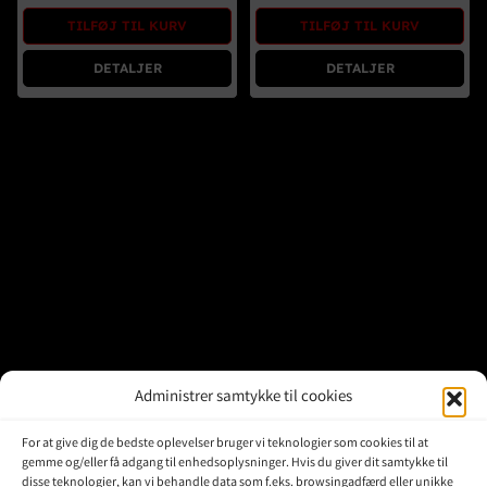
Brugte Dele
TILFØJ TIL KURV
TILFØJ TIL KURV
Kontakt Os
DETALJER
DETALJER
Administrer samtykke til cookies
For at give dig de bedste oplevelser bruger vi teknologier som cookies til at
gemme og/eller få adgang til enhedsoplysninger. Hvis du giver dit samtykke til
disse teknologier, kan vi behandle data som f.eks. browsingadfærd eller unikke