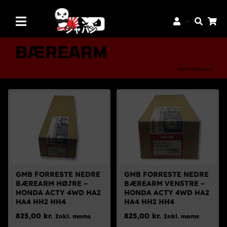
Skip
to
Toggle
content
Navigation
Mærker
BÆREARM
Aftermarket Dele
Hjem
»
Bærearm
Dæk & Fælge
Reservedele
Servicedele
K-Truck Dele
JDM Lifestyle
GMB FORRESTE NEDRE
GMB FORRESTE NEDRE
BÆREARM HØJRE –
BÆREARM VENSTRE –
Bilpleje
HONDA ACTY 4WD HA2
HONDA ACTY 4WD HA2
HA4 HH2 HH4
HA4 HH2 HH4
Tilbud
825,00
kr.
825,00
kr.
Inkl. moms
Inkl. moms