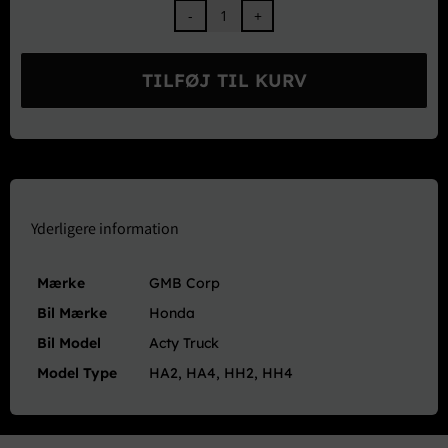
GMB
Forreste
Nedre
TILFØJ TIL KURV
Bærearm
Højre
-
Honda
Acty
4WD
HA2
Yderligere information
HA4
HH2
Mærke
GMB Corp
HH4
antal
Bil Mærke
Honda
Bil Model
Acty Truck
Model Type
HA2, HA4, HH2, HH4