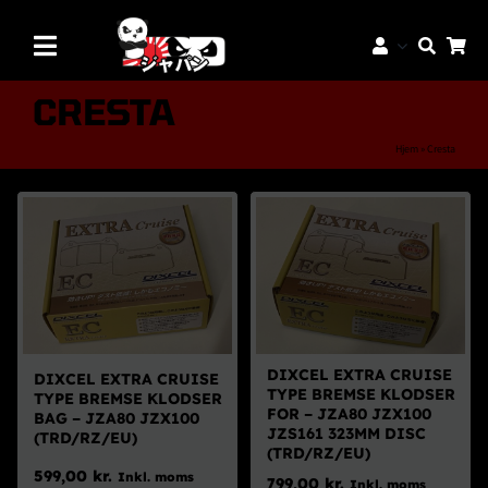
Skip
to
Toggle
content
Navigation
Mærker
CRESTA
Aftermarket Dele
Hjem
»
Cresta
Dæk & Fælge
Reservedele
Servicedele
K-Truck Dele
JDM Lifestyle
DIXCEL EXTRA CRUISE
DIXCEL EXTRA CRUISE
TYPE BREMSE KLODSER
TYPE BREMSE KLODSER
Bilpleje
FOR – JZA80 JZX100
BAG – JZA80 JZX100
JZS161 323MM DISC
(TRD/RZ/EU)
Tilbud
(TRD/RZ/EU)
599,00
kr.
Inkl. moms
799,00
kr.
Inkl. moms