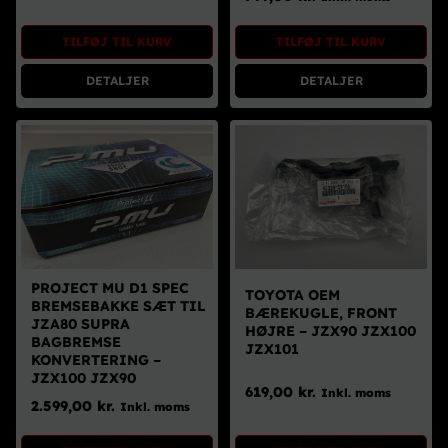
Brugte Dele
TILFØJ TIL KURV
TILFØJ TIL KURV
Kontakt Os
DETALJER
DETALJER
PROJECT MU D1 SPEC
TOYOTA OEM
BREMSEBAKKE SÆT TIL
BÆREKUGLE, FRONT
JZA80 SUPRA
HØJRE – JZX90 JZX100
BAGBREMSE
JZX101
KONVERTERING –
JZX100 JZX90
619,00
kr.
Inkl. moms
2.599,00
kr.
Inkl. moms