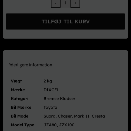
DIXCEL
EXTRA
Cruise
TILFØJ TIL KURV
Type
Bremse
Klodser
Bag
-
JZA80
JZX100
Yderligere information
(TRD/RZ/EU)
antal
Vægt
2 kg
Mærke
DIXCEL
Kategori
Bremse Klodser
Bil Mærke
Toyota
Bil Model
Supra, Chaser, Mark II, Cresta
Model Type
JZA80, JZX100