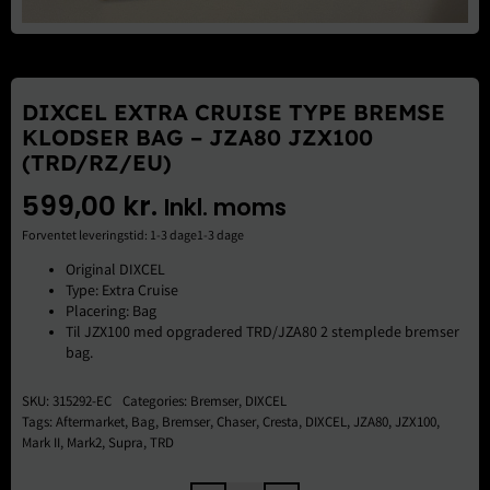
Brugte Dele
Kontakt Os
DIXCEL EXTRA CRUISE TYPE BREMSE
KLODSER BAG – JZA80 JZX100
(TRD/RZ/EU)
599,00
kr.
Inkl. moms
Forventet leveringstid: 1-3 dage1-3 dage
Original DIXCEL
Type: Extra Cruise
Placering: Bag
Til JZX100 med opgradered TRD/JZA80 2 stemplede bremser
bag.
SKU:
315292-EC
Categories:
Bremser
,
DIXCEL
Tags:
Aftermarket
,
Bag
,
Bremser
,
Chaser
,
Cresta
,
DIXCEL
,
JZA80
,
JZX100
,
Mark II
,
Mark2
,
Supra
,
TRD