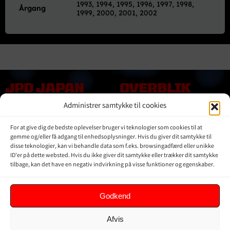
1993, 1994, 1995, 1996, 1997, 1998,
Årgang
1999, 2000, 2001, 2002
JPD JAPAN
OVERBLIK
DENMARK
Administrer samtykke til cookies
Online shop
Vores Mærker
Kontakt Os
For at give dig de bedste oplevelser bruger vi teknologier som cookies til at
Om JPD Japan Denmark
gemme og/eller få adgang til enhedsoplysninger. Hvis du giver dit samtykke til
Handelsbetingelser
disse teknologier, kan vi behandle data som f.eks. browsingadfærd eller unikke
ID'er på dette websted. Hvis du ikke giver dit samtykke eller trækker dit samtykke
Privat Politik
tilbage, kan det have en negativ indvirkning på visse funktioner og egenskaber.
KUNDER
Godkend
Min Konto
Afvis
Kurv