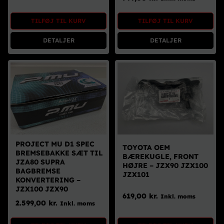
Brugte Dele
TILFØJ TIL KURV
TILFØJ TIL KURV
Kontakt Os
DETALJER
DETALJER
PROJECT MU D1 SPEC
TOYOTA OEM
BREMSEBAKKE SÆT TIL
BÆREKUGLE, FRONT
JZA80 SUPRA
HØJRE – JZX90 JZX100
BAGBREMSE
JZX101
KONVERTERING –
JZX100 JZX90
619,00
kr.
Inkl. moms
2.599,00
kr.
Inkl. moms