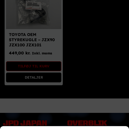
TOYOTA OEM
STYREKUGLE – JZX90
JZX100 JZX101
449,00
kr.
Inkl. moms
TILFØJ TIL KURV
DETALJER
JPD JAPAN
OVERBLIK