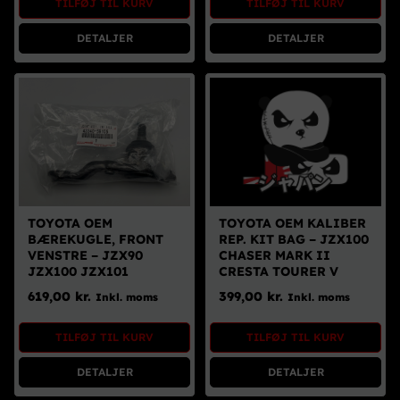
TILFØJ TIL KURV
TILFØJ TIL KURV
DETALJER
DETALJER
TOYOTA OEM
TOYOTA OEM KALIBER
BÆREKUGLE, FRONT
REP. KIT BAG – JZX100
VENSTRE – JZX90
CHASER MARK II
JZX100 JZX101
CRESTA TOURER V
619,00
kr.
399,00
kr.
Inkl. moms
Inkl. moms
TILFØJ TIL KURV
TILFØJ TIL KURV
DETALJER
DETALJER