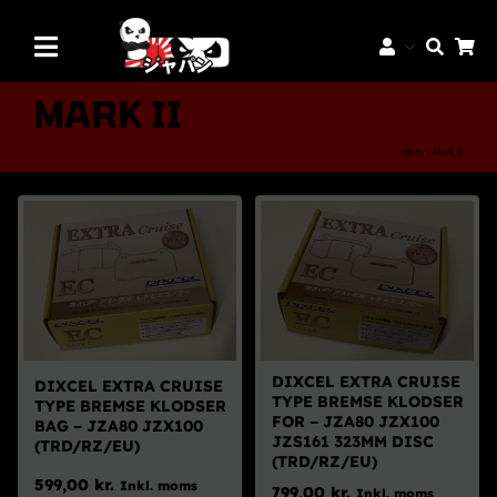
Skip
to
Toggle
content
Navigation
Mærker
MARK II
Aftermarket Dele
Hjem
»
Mark II
Dæk & Fælge
Reservedele
Servicedele
K-Truck Dele
JDM Lifestyle
DIXCEL EXTRA CRUISE
DIXCEL EXTRA CRUISE
TYPE BREMSE KLODSER
TYPE BREMSE KLODSER
Bilpleje
FOR – JZA80 JZX100
BAG – JZA80 JZX100
JZS161 323MM DISC
(TRD/RZ/EU)
Tilbud
(TRD/RZ/EU)
599,00
kr.
Inkl. moms
799,00
kr.
Inkl. moms