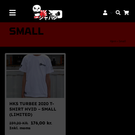
Skip
to
Toggle
content
Navigation
Mærker
SMALL
Aftermarket Dele
Hjem
»
Small
Dæk & Fælge
Reservedele
Servicedele
K-Truck Dele
JDM Lifestyle
HKS TURBEE 2020 T-
SHIRT HVID – SMALL
Bilpleje
(LIMITED)
176,00
kr.
239,20
KR.
Tilbud
Den
Den
Inkl. moms
oprindelige
aktuelle