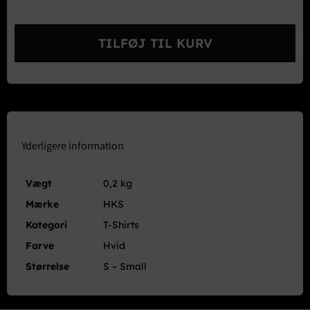
HKS
Turbee
TILFØJ TIL KURV
2020
T-
Shirt
Hvid
-
Small
(Limited)
Yderligere information
antal
Vægt
0,2 kg
Mærke
HKS
Kategori
T-Shirts
Farve
Hvid
Størrelse
S – Small