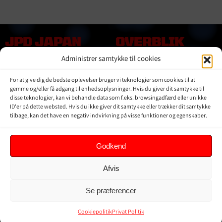
JPD JAPAN
OVERBLIK
DENMARK
Administrer samtykke til cookies
Online shop
Vores Mærker
Kontakt Os
For at give dig de bedste oplevelser bruger vi teknologier som cookies til at
Om JPD Japan Denmark
gemme og/eller få adgang til enhedsoplysninger. Hvis du giver dit samtykke til
disse teknologier, kan vi behandle data som f.eks. browsingadfærd eller unikke
Handelsbetingelser
ID'er på dette websted. Hvis du ikke giver dit samtykke eller trækker dit samtykke
Privat Politik
tilbage, kan det have en negativ indvirkning på visse funktioner og egenskaber.
KUNDER
Godkend
Min Konto
Afvis
Kurv
Ordrer
Se præferencer
Glemt adgangskode
Cookiepolitik (EU)
Cookiepolitik
Privat Politik