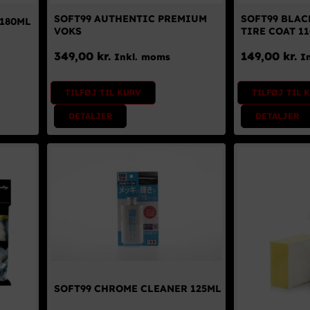
SOFT99 AUTHENTIC PREMIUM
SOFT99 BLAC
 180ML
VOKS
TIRE COAT 1
349,00
kr.
149,00
kr.
Inkl. moms
I
TILFØJ TIL KURV
TILFØJ TIL 
DETALJER
DETALJER
SOFT99 CHROME CLEANER 125ML