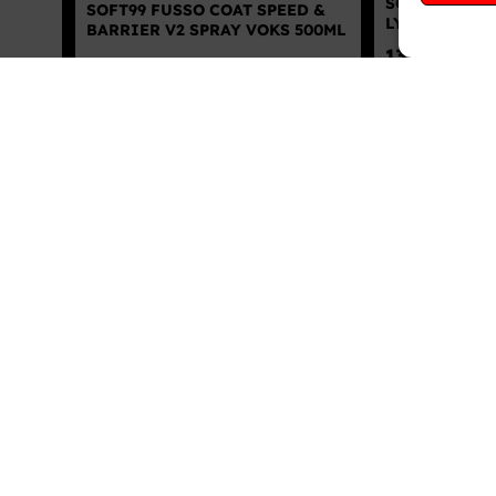
SOFT99 GLAC
SOFT99 FUSSO COAT SPEED &
LYGTE/PLAST
BARRIER V2 SPRAY VOKS 500ML
139,00
kr.
I
163,00
kr.
Inkl. moms
TILFØJ TIL 
DETALJER
DETALJER
SOFT99 GLACO MIRROR COAT
SOFT99 GLAC