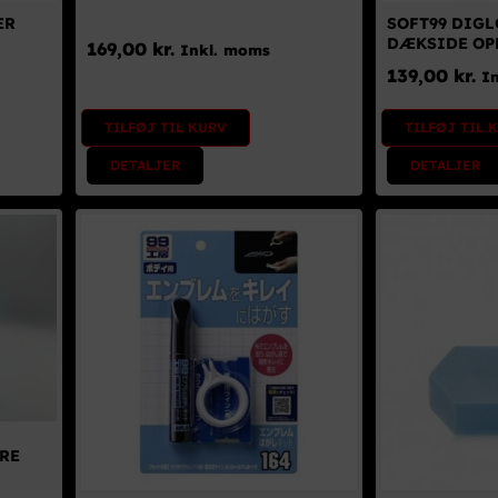
ER
SOFT99 DIGL
DÆKSIDE OP
169,00
kr.
Inkl. moms
139,00
kr.
I
TILFØJ TIL KURV
TILFØJ TIL 
DETALJER
DETALJER
RE