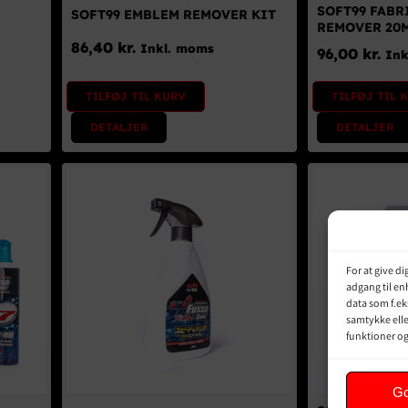
SOFT99 FABR
SOFT99 EMBLEM REMOVER KIT
REMOVER 20
86,40
kr.
Inkl. moms
96,00
kr.
Ink
TILFØJ TIL KURV
TILFØJ TIL 
DETALJER
DETALJER
For at give d
adgang til en
data som f.ek
samtykke elle
funktioner o
G