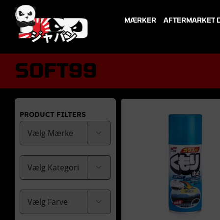
Skip
to
MÆRKER
AFTERMARKET 
content
SOFT99
PRODUCT FILTERS


