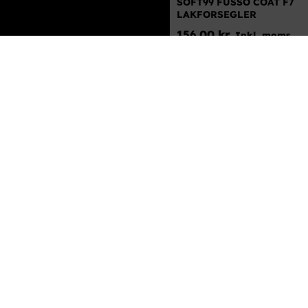
SOFT99 FUSSO COAT F7
LAKFORSEGLER
156,00
kr.
Inkl. moms
TILFØJ TIL KURV
DETALJER
SOFT99 GLACO GLASS