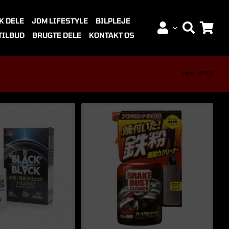
K DELE
JDM LIFESTYLE
BILPLEJE
TILBUD
BRUGTE DELE
KONTAKT OS
Hjem
»
SOFT99