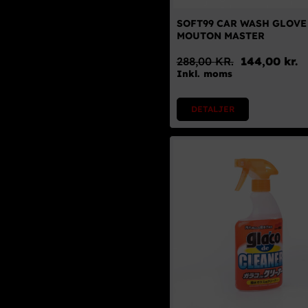
SOFT99 CAR WASH GLOVE
MOUTON MASTER
288,00
KR.
144,00
kr.
Den
Den
Inkl. moms
oprindelige
aktuelle
pris
pris
DETALJER
var:
er:
288,00 kr..
144,00 kr..