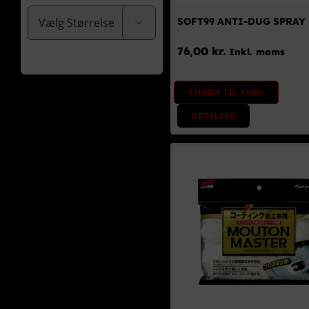
SOFT99 ANTI-DUG SPRAY

76,00
kr.
Inkl. moms
TILFØJ TIL KURV
DETALJER