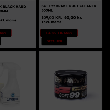
SOFT99 BRAKE DUST CLEANER
K BLACK HARD
500ML
10MM
109,00
KR.
60,00
kr.
nkl. moms
Den
Den
Inkl. moms
oprindelige
aktuelle
pris
pris
KURV
TILFØJ TIL KURV
var:
er:
109,00 kr..
60,00 kr..
DETALJER