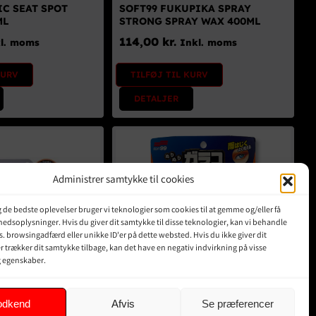
IC SEAT SPOT
SOFT99 FUKUPIKA SPRAY
ML
STRONG SPRAY WAX 400ML
114,00
kr.
l. moms
Inkl. moms
KURV
TILFØJ TIL KURV
DETALJER
Administrer samtykke til cookies
ig de bedste oplevelser bruger vi teknologier som cookies til at gemme og/eller få
hedsoplysninger. Hvis du giver dit samtykke til disse teknologier, kan vi behandle
s. browsingadfærd eller unikke ID'er på dette websted. Hvis du ikke giver dit
r trækker dit samtykke tilbage, kan det have en negativ indvirkning på visse
g egenskaber.
odkend
Afvis
Se præferencer