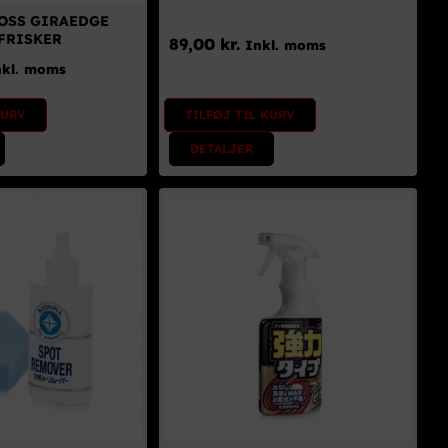
OSS GIRAEDGE
FRISKER
89,00
kr.
Inkl. moms
nkl. moms
TILFØJ TIL KURV
KURV
DETALJER