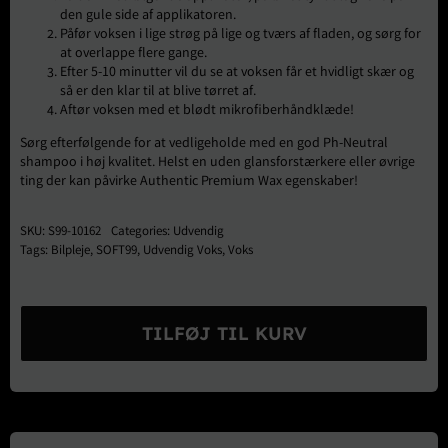
den gule side af applikatoren.
Påfør voksen i lige strøg på lige og tværs af fladen, og sørg for
at overlappe flere gange.
Efter 5-10 minutter vil du se at voksen får et hvidligt skær og
så er den klar til at blive tørret af.
Aftør voksen med et blødt mikrofiberhåndklæde!
Sørg efterfølgende for at vedligeholde med en god Ph-Neutral
shampoo i høj kvalitet. Helst en uden glansforstærkere eller øvrige
ting der kan påvirke Authentic Premium Wax egenskaber!
SKU:
S99-10162
Categories:
Udvendig
Tags:
Bilpleje
,
SOFT99
,
Udvendig Voks
,
Voks
SOFT99
Authentic
TILFØJ TIL KURV
Premium
Voks
antal