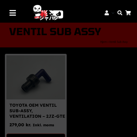
Skip
to
Toggle
content
Navigation
Mærker
VENTIL SUB ASSY
Aftermarket Dele
Hjem
»
Ventil Sub Assy
Dæk & Fælge
Reservedele
Servicedele
K-Truck Dele
JDM Lifestyle
TOYOTA OEM VENTIL
SUB-ASSY,
Bilpleje
VENTILATION – 2JZ-GTE
279,00
kr.
Inkl. moms
Tilbud