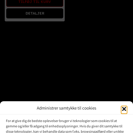
TILFØJ TIL KURV
Brugte Dele
DETALJER
Kontakt Os
Administrer samtykke til cookies
For at give dig de bedste oplevelser bruger vi teknologier som cookies til at
gemme og/eller få adgang til enhedsoplysninger. Hvis du giver dit samtykke til
disse teknologier, kan vi behandle data som f.eks. browsingadfærd eller unikke