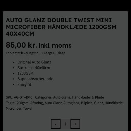
Brugte Dele
Kontakt Os
AUTO GLANZ DOUBLE TWIST MINI
MICROFIBER HÅNDKLÆDE 1200GSM
40X40CM
85,00
kr.
Inkl. moms
Forventet leveringstid: 1-3 dage1-3 dage
Original Auto Glanz
Størrelse: 40x40cm
1200GSM
Super absorberende
Fnugfrit
SKU:
AG-DT-4040
Categories:
Auto Glanz
,
Håndklæder & Klude
Tags:
1200gsm
,
Aftøring
,
Auto Glanz
,
Autoglanz
,
Bilpleje
,
Glanz
,
Håndklæde
,
Microfiber
,
Towel
Auto