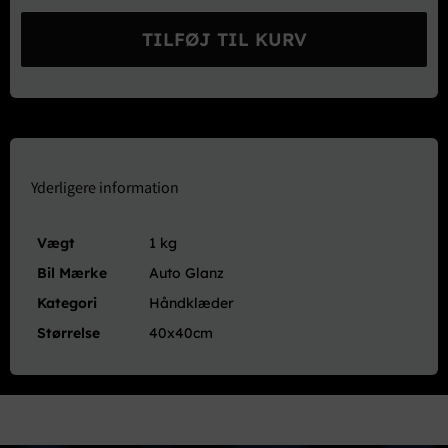
Glanz
Double
TILFØJ TIL KURV
Twist
Mini
Microfiber
Håndklæde
1200GSM
40x40cm
antal
Yderligere information
Vægt
1 kg
Bil Mærke
Auto Glanz
Kategori
Håndklæder
Størrelse
40x40cm