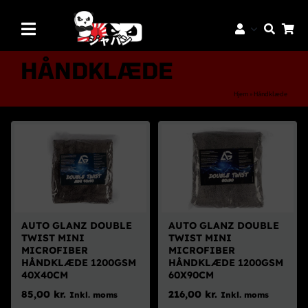
Skip
to
Toggle
content
Navigation
Mærker
HÅNDKLÆDE
Aftermarket Dele
Hjem
»
Håndklæde
Dæk & Fælge
Reservedele
Servicedele
K-Truck Dele
AUTO GLANZ DOUBLE
AUTO GLANZ DOUBLE
JDM Lifestyle
TWIST MINI
TWIST MINI
MICROFIBER
MICROFIBER
Bilpleje
HÅNDKLÆDE 1200GSM
HÅNDKLÆDE 1200GSM
40X40CM
60X90CM
Tilbud
85,00
kr.
216,00
kr.
Inkl. moms
Inkl. moms