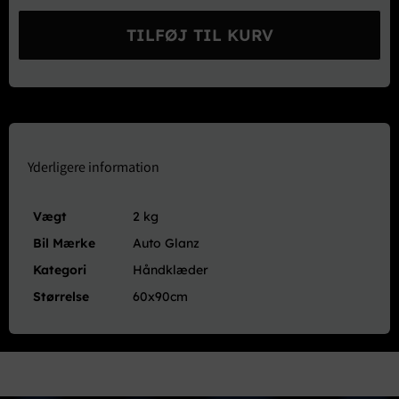
Glanz
Double
TILFØJ TIL KURV
Twist
Mini
Microfiber
Håndklæde
1200GSM
60x90cm
antal
Yderligere information
Vægt
2 kg
Bil Mærke
Auto Glanz
Kategori
Håndklæder
Størrelse
60x90cm