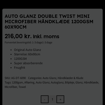
Brugte Dele
Kontakt Os
AUTO GLANZ DOUBLE TWIST MINI
MICROFIBER HÅNDKLÆDE 1200GSM
60X90CM
216,00
kr.
Inkl. moms
Forventet leveringstid: 1-3 dage1-3 dage
Original Auto Glanz
Størrelse: 60x90cm
1200GSM
Super absorberende
Fnugfrit
SKU:
AG-DT-6090
Categories:
Auto Glanz
,
Håndklæder & Klude
Tags:
1200gsm
,
Aftøring
,
Auto Glanz
,
Autoglanz
,
Bilpleje
,
Glanz
,
Håndklæde
,
Microfiber
,
Towel
Auto