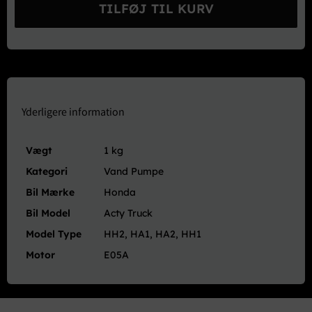
Vand
TILFØJ TIL KURV
Pumpe
-
Acty
Street
VAN
antal
Yderligere information
Vægt
1 kg
Kategori
Vand Pumpe
Bil Mærke
Honda
Bil Model
Acty Truck
Model Type
HH2, HA1, HA2, HH1
Motor
E05A