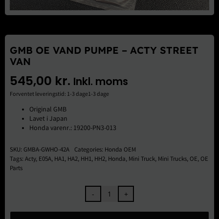
Brugte Dele
Kontakt Os
GMB OE VAND PUMPE – ACTY STREET
VAN
545,00
kr.
Inkl. moms
Forventet leveringstid: 1-3 dage1-3 dage
Original GMB
Lavet i Japan
Honda varenr.: 19200-PN3-013
SKU:
GMBA-GWHO-42A
Categories:
Honda OEM
Tags:
Acty
,
E05A
,
HA1
,
HA2
,
HH1
,
HH2
,
Honda
,
Mini Truck
,
Mini Trucks
,
OE
,
OE
Parts
GMB
OE