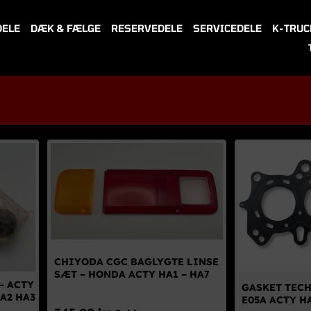
DELE
DÆK & FÆLGE
RESERVEDELE
SERVICEDELE
K-TRUC
CHIYODA CGC BAGLYGTE LINSE
SÆT – HONDA ACTY HA1 – HA7
– ACTY
GASKET TECH
A2 HA3
E05A ACTY H