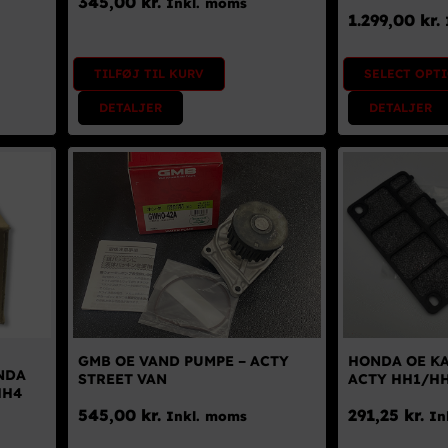
345,00
kr.
Inkl. moms
1.299,00
kr.
TILFØJ TIL KURV
SELECT OPT
DETALJER
DETALJER
GMB OE VAND PUMPE – ACTY
HONDA OE KA
NDA
STREET VAN
ACTY HH1/H
HH4
545,00
kr.
291,25
kr.
Inkl. moms
In