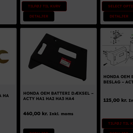
TILFØJ TIL KURV
SELECT OPT
DETALJER
DETALJER
HONDA OEM 
BESLAG – AC
HONDA OEM BATTERI DÆKSEL –
A HA
ACTY HA1 HA2 HA3 HA4
125,00
kr.
I
460,00
kr.
Inkl. moms
TILFØJ TIL 