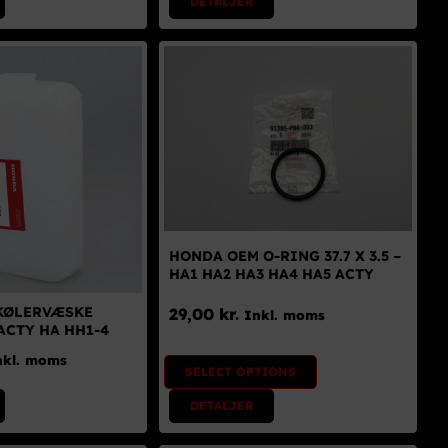
DETALJER
HONDA OEM O-RING 37.7 X 3.5 –
HA1 HA2 HA3 HA4 HA5 ACTY
KØLERVÆSKE
29,00
kr.
Inkl. moms
ACTY HA HH1-4
nkl. moms
SELECT OPTIONS
DETALJER