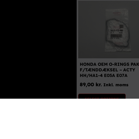
HONDA OEM O-RINGS PA
F/TÆNDDÆKSEL – ACTY
HH/HA1-4 E05A E07A
89,00
kr.
Inkl. moms
SELECT OPTIONS
DETALJER