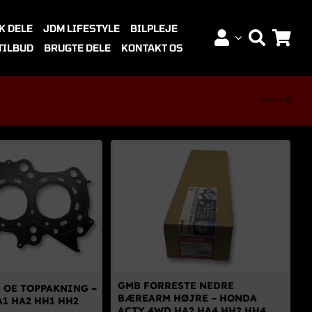
K DELE
JDM LIFESTYLE
BILPLEJE
TILBUD
BRUGTE DELE
KONTAKT OS
Hjem
»
Acty
GMB FORRESTE NEDRE
 OE TOPPAKNING –
BÆREARM HØJRE – HONDA
A1 HA2 HH1 HH2
ACTY 4WD HA2 HA4 HH2 HH4