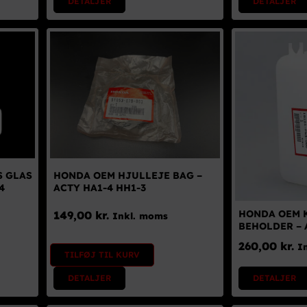
DETALJER
DETALJER
S GLAS
HONDA OEM HJULLEJE BAG –
4
ACTY HA1-4 HH1-3
HONDA OEM 
149,00
kr.
Inkl. moms
BEHOLDER – 
260,00
kr.
I
TILFØJ TIL KURV
DETALJER
DETALJER