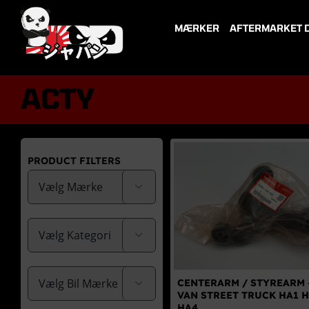
Skip
to
MÆRKER
AFTERMARKET 
content
ACTY
PRODUCT FILTERS


CENTERARM / STYREARM 

VAN STREET TRUCK HA1 H
HA4