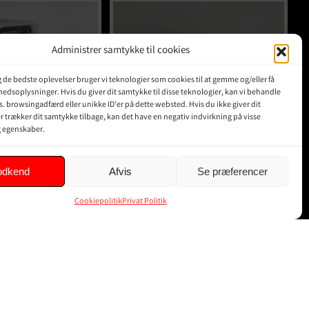
Administrer samtykke til cookies
ig de bedste oplevelser bruger vi teknologier som cookies til at gemme og/eller få
hedsoplysninger. Hvis du giver dit samtykke til disse teknologier, kan vi behandle
s. browsingadfærd eller unikke ID'er på dette websted. Hvis du ikke giver dit
r trækker dit samtykke tilbage, kan det have en negativ indvirkning på visse
g egenskaber.
TÆNDDÆKSEL –
HONDA OEM TÆNDINGSMODUL
-4 E05A E07A
– ACTY HH/HA1-4 E05A E07A
odkend
Afvis
Se præferencer
1.879,00
kr.
nkl. moms
Inkl. moms
Cookiepolitik
Privat Politik
KURV
TILFØJ TIL KURV
DETALJER