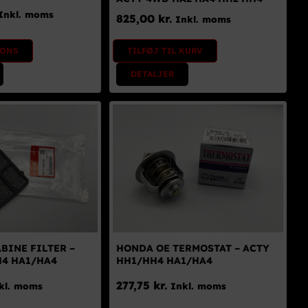
Inkl. moms
825,00
kr.
Inkl. moms
IONS
TILFØJ TIL KURV
DETALJER
BINE FILTER –
HONDA OE TERMOSTAT – ACTY
H4 HA1/HA4
HH1/HH4 HA1/HA4
277,75
kr.
kl. moms
Inkl. moms