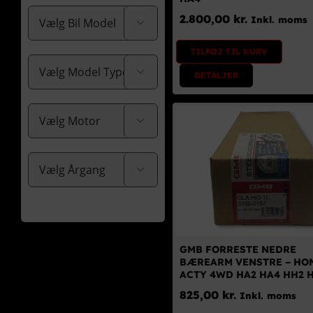
2.800,00
kr.
Inkl. moms

TILFØJ TIL KURV

DETALJER


GMB FORRESTE NEDRE
BÆREARM VENSTRE – HO
ACTY 4WD HA2 HA4 HH2 
825,00
kr.
Inkl. moms