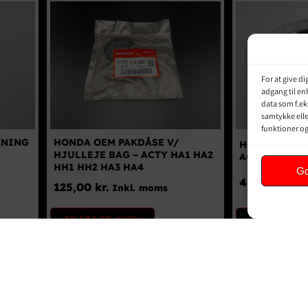
For at give d
adgang til en
data som f.ek
samtykke elle
funktioner o
KNING
HONDA OEM PAKDÅSE V/
HONDA OEM 
HJULLEJE BAG – ACTY HA1 HA2
ACTY HH/HA1
HH1 HH2 HA3 HA4
G
449,00
kr.
I
125,00
kr.
Inkl. moms
TILFØJ TIL 
TILFØJ TIL KURV
DETALJER
DETALJER