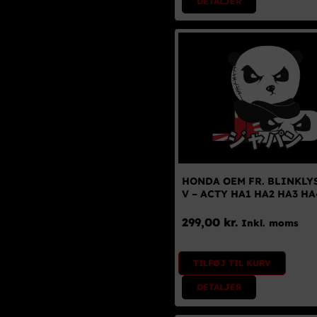
DETALJER
HONDA OEM FR. BLINKLY
V – ACTY HA1 HA2 HA3 HA
299,00
kr.
Inkl. moms
TILFØJ TIL KURV
DETALJER