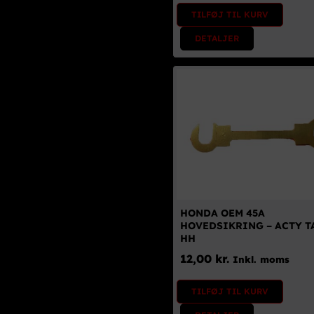
TILFØJ TIL KURV
DETALJER
HONDA OEM 45A
HOVEDSIKRING – ACTY T
HH
12,00
kr.
Inkl. moms
TILFØJ TIL KURV