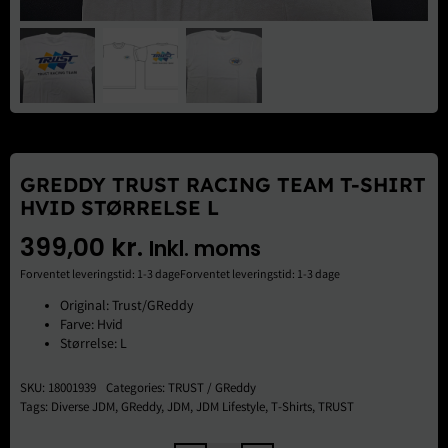
Brugte Dele
Kontakt Os
GREDDY TRUST RACING TEAM T-SHIRT
HVID STØRRELSE L
399,00
kr.
Inkl. moms
Forventet leveringstid: 1-3 dageForventet leveringstid: 1-3 dage
Original: Trust/GReddy
Farve: Hvid
Størrelse: L
SKU:
18001939
Categories:
TRUST / GReddy
Tags:
Diverse JDM
,
GReddy
,
JDM
,
JDM Lifestyle
,
T-Shirts
,
TRUST