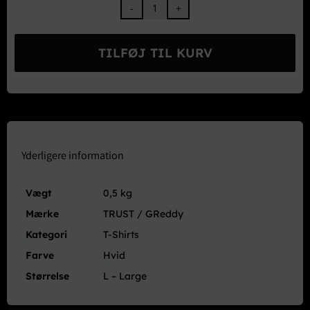
GReddy
Trust
Racing
TILFØJ TIL KURV
Team
T-
shirt
Hvid
Størrelse
L
antal
Yderligere information
Vægt
0,5 kg
Mærke
TRUST / GReddy
Kategori
T-Shirts
Farve
Hvid
Størrelse
L – Large