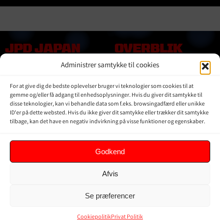
JPD JAPAN
OVERBLIK
DENMARK
Administrer samtykke til cookies
Online shop
Vores Mærker
Kontakt Os
For at give dig de bedste oplevelser bruger vi teknologier som cookies til at
Om JPD Japan Denmark
gemme og/eller få adgang til enhedsoplysninger. Hvis du giver dit samtykke til
disse teknologier, kan vi behandle data som f.eks. browsingadfærd eller unikke
Handelsbetingelser
ID'er på dette websted. Hvis du ikke giver dit samtykke eller trækker dit samtykke
Privat Politik
tilbage, kan det have en negativ indvirkning på visse funktioner og egenskaber.
KUNDER
Godkend
Min Konto
Afvis
Kurv
Ordrer
Se præferencer
Glemt adgangskode
Cookiepolitik (EU)
Cookiepolitik
Privat Politik