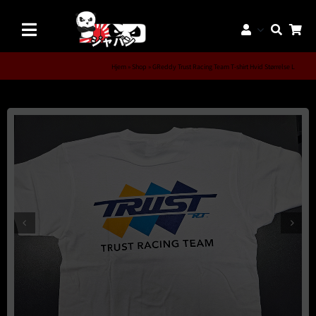
Skip
to
Toggle
content
Navigation
Mærker
Hjem
»
Shop
»
GReddy Trust Racing Team T-shirt Hvid Størrelse L
Aftermarket Dele
Dæk & Fælge
Reservedele
Servicedele
K-Truck Dele
JDM Lifestyle
Bilpleje
Tilbud