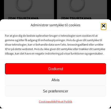
JDM TSURIKAWA
JDM TSURIKAWA
CLASSIC WHITE
CLASSIC WHITE W/RED
Administrer samtykke til cookies
W/BROWN STRAP
STRAP
295,00
kr.
295,00
kr.
Inkl. moms
Inkl. moms
For at give dig de bedste oplevelser bruger vi teknologier som cookies til at
gemme og/eller få adgang til enhedsoplysninger. Hvis du giver dit samtykke til
disse teknologier, kan vi behandle data som f.eks. browsingadfærd eller unikke
TILFØJ TIL KURV
TILFØJ TIL KURV
ID'er på dette websted. Hvis du ikke giver dit samtykke eller trækker dit samtykke
tilbage, kan det have en negativ indvirkning på visse funktioner og egenskaber.
DETALJER
DETALJER
Godkend
Afvis
Se præferencer
Cookiepolitik
Privat Politik
JDM TSURIKAWA
JDM TSURIKAWA HEART