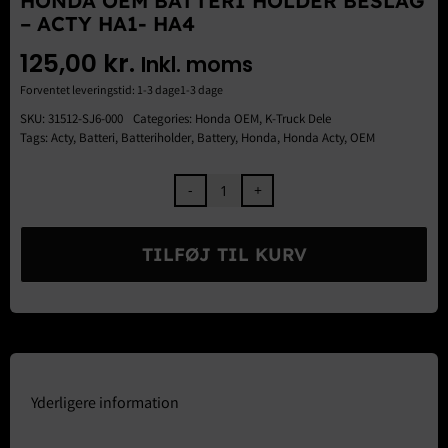
HONDA OEM BATTERI HOLDER BESLAG
Brugte Dele
– ACTY HA1- HA4
Kontakt Os
125,00
kr.
Inkl. moms
Forventet leveringstid: 1-3 dage1-3 dage
SKU:
31512-SJ6-000
Categories:
Honda OEM
,
K-Truck Dele
Tags:
Acty
,
Batteri
,
Batteriholder
,
Battery
,
Honda
,
Honda Acty
,
OEM
Honda
OEM
Batteri
TILFØJ TIL KURV
Holder
Beslag
-
Acty
HA1-
HA4
antal
Yderligere information