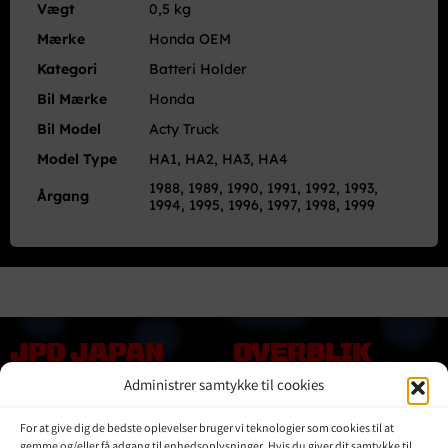
Vægt
0,5 kg
Mærke
Honda OEM
Kategori
Batteri Holder
Bil Mærke
Honda
Bil Model
Acty Truck
Model Type
HA1, HA2, HA3, HA4
1988, 1989, 1990, 1991, 1992, 1993,
Årgang
1994, 1995, 1996, 1997, 1998, 1999
JPD JAPAN
OVERBLIK
DENMARK
Administrer samtykke til cookies
Online shop
Vores Mærker
Kontakt Os
For at give dig de bedste oplevelser bruger vi teknologier som cookies til at
Om JPD Japan Denmark
gemme og/eller få adgang til enhedsoplysninger. Hvis du giver dit samtykke til