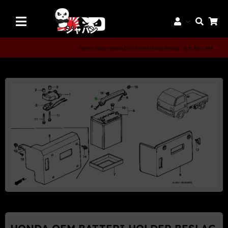
Skip
to
Toggle
content
Navigation
Mærker
Hjem
»
Shop
»
Honda OEM Batteri Holder Beslag – Acty HA1- HA4
Aftermarket Dele
Dæk & Fælge
Reservedele
Servicedele
K-Truck Dele
JDM Lifestyle
Bilpleje
Tilbud