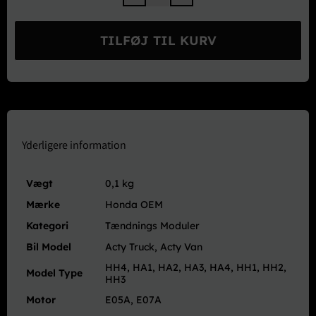
Honda
OEM
Tændingsmodul
TILFØJ TIL KURV
-
Acty
HH/HA1-
4
E05A
E07A
antal
Yderligere information
Vægt
0,1 kg
Mærke
Honda OEM
Kategori
Tændnings Moduler
Bil Model
Acty Truck, Acty Van
HH4, HA1, HA2, HA3, HA4, HH1, HH2,
Model Type
HH3
Motor
E05A, E07A