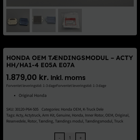
Brugte Dele
Kontakt Os
HONDA OEM TÆNDINGSMODUL – ACTY
HH/HA1-4 E05A E07A
1.879,00
kr.
Inkl. moms
Forventet leveringstid: 1-3 dageForventet leveringstid: 1-3 dage
Original Honda
SKU:
30120-P64-505
Categories:
Honda OEM
,
K-Truck Dele
Tags:
Acty
,
Actytruck
,
Arm Kit
,
Genuine
,
Honda
,
Inner Rotor
,
OEM
,
Original
,
Reservedele
,
Rotor
,
Tænding
,
Tændings modul
,
Tændingsmodul
,
Truck