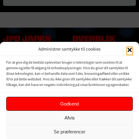
JPD JAPAN
OVERBLIK
DENMARK
Administrer samtykke til cookies
Online shop
Vores Mærker
Kontakt Os
For at give dig de bedste oplevelser bruger vi teknologier som cookies til at
Om JPD Japan Denmark
gemme og/eller få adgang til enhedsoplysninger. Hvis du giver dit samtykke til
disse teknologier, kan vi behandle data som f.eks. browsingadfærd eller unikke
Handelsbetingelser
ID'er på dette websted. Hvis du ikke giver dit samtykke eller trækker dit samtykke
Privat Politik
tilbage, kan det have en negativ indvirkning på visse funktioner og egenskaber.
KUNDER
Godkend
Min Konto
Afvis
Kurv
Ordrer
Se præferencer
Glemt adgangskode