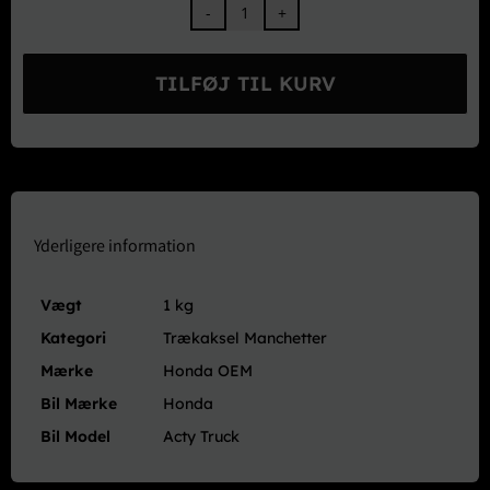
Honda
OEM
Trækaksel
TILFØJ TIL KURV
Manchet
Sæt
Yderste
Bag
-
Acty
antal
Yderligere information
Vægt
1 kg
Kategori
Trækaksel Manchetter
Mærke
Honda OEM
Bil Mærke
Honda
Bil Model
Acty Truck