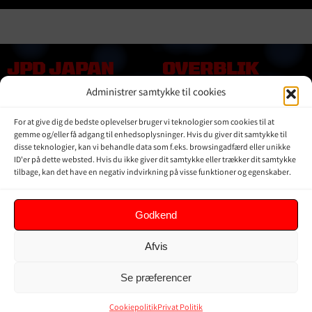
JPD JAPAN
OVERBLIK
DENMARK
Administrer samtykke til cookies
Online shop
Vores Mærker
Kontakt Os
For at give dig de bedste oplevelser bruger vi teknologier som cookies til at
Om JPD Japan Denmark
gemme og/eller få adgang til enhedsoplysninger. Hvis du giver dit samtykke til
disse teknologier, kan vi behandle data som f.eks. browsingadfærd eller unikke
Handelsbetingelser
ID'er på dette websted. Hvis du ikke giver dit samtykke eller trækker dit samtykke
Privat Politik
tilbage, kan det have en negativ indvirkning på visse funktioner og egenskaber.
KUNDER
Godkend
Min Konto
Afvis
Kurv
Ordrer
Se præferencer
Glemt adgangskode
Cookiepolitik (EU)
Cookiepolitik
Privat Politik