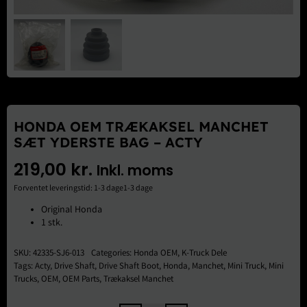
Brugte Dele
Kontakt Os
HONDA OEM TRÆKAKSEL MANCHET
SÆT YDERSTE BAG – ACTY
219,00
kr.
Inkl. moms
Forventet leveringstid: 1-3 dage1-3 dage
Original Honda
1 stk.
SKU:
42335-SJ6-013
Categories:
Honda OEM
,
K-Truck Dele
Tags:
Acty
,
Drive Shaft
,
Drive Shaft Boot
,
Honda
,
Manchet
,
Mini Truck
,
Mini
Trucks
,
OEM
,
OEM Parts
,
Trækaksel Manchet