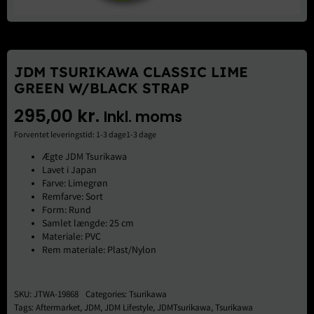
Brugte Dele
Kontakt Os
JDM TSURIKAWA CLASSIC LIME
GREEN W/BLACK STRAP
295,00
kr.
Inkl. moms
Forventet leveringstid: 1-3 dage1-3 dage
Ægte JDM Tsurikawa
Lavet i Japan
Farve: Limegrøn
Remfarve: Sort
Form: Rund
Samlet længde: 25 cm
Materiale: PVC
Rem materiale: Plast/Nylon
SKU:
JTWA-19868
Categories:
Tsurikawa
Tags:
Aftermarket
,
JDM
,
JDM Lifestyle
,
JDMTsurikawa
,
Tsurikawa