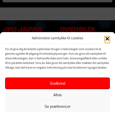
JPD JAPAN
OVERBLIK
DENMARK
Administrer samtykke til cookies
Online shop
Vores Mærker
Kontakt Os
For at give dig de bedste oplevelser bruger vi teknologier som cookies til at
Om JPD Japan Denmark
gemme og/eller få adgang til enhedsoplysninger. Hvis du giver dit samtykke til
Handelsbetingelser
disse teknologier, kan vi behandle data som f.eks. browsingadfærd eller unikke
ID'er på dette websted. Hvis du ikke giver dit samtykke eller trækker dit samtykke
Privat Politik
tilbage, kan det have en negativ indvirkning på visse funktioner og egenskaber.
KUNDER
Godkend
Min Konto
Afvis
Kurv
Ordrer
Se præferencer
Glemt adgangskode