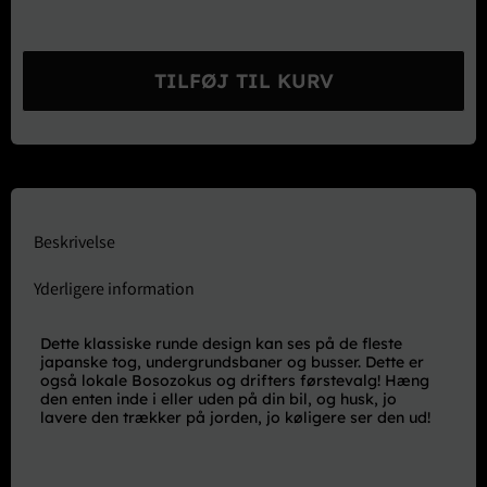
JDM
Tsurikawa
TILFØJ TIL KURV
Classic
Lime
Green
w/Black
Strap
antal
Beskrivelse
Yderligere information
Dette klassiske runde design kan ses på de fleste
japanske tog, undergrundsbaner og busser. Dette er
også lokale Bosozokus og drifters førstevalg! Hæng
den enten inde i eller uden på din bil, og husk, jo
lavere den trækker på jorden, jo køligere ser den ud!