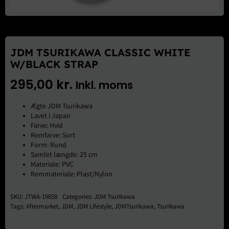
Brugte Dele
Kontakt Os
JDM TSURIKAWA CLASSIC WHITE
W/BLACK STRAP
295,00
kr.
Inkl. moms
Ægte JDM Tsurikawa
Lavet i Japan
Farve: Hvid
Remfarve: Sort
Form: Rund
Samlet længde: 25 cm
Materiale: PVC
Remmateriale: Plast/Nylon
SKU:
JTWA-19858
Categories:
JDM Tsurikawa
Tags:
Aftermarket
,
JDM
,
JDM Lifestyle
,
JDMTsurikawa
,
Tsurikawa