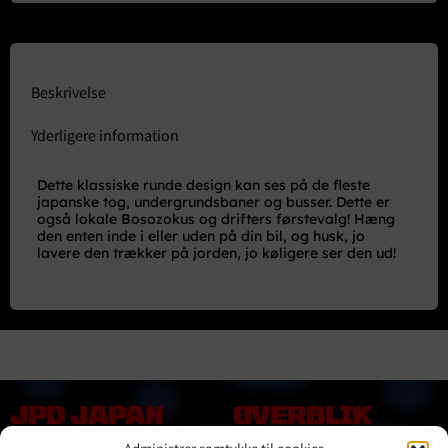
Beskrivelse
Yderligere information
Dette klassiske runde design kan ses på de fleste
japanske tog, undergrundsbaner og busser. Dette er
også lokale Bosozokus og drifters førstevalg! Hæng
den enten inde i eller uden på din bil, og husk, jo
lavere den trækker på jorden, jo køligere ser den ud!
JPD JAPAN
OVERBLIK
DENMARK