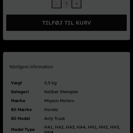
Miyaco
Motors
Stempel
TILFØJ TIL KURV
51MM
-
Honda
Acty
HA1
-
HA4
Yderligere information
antal
Vægt
0,5 kg
Kategori
Kaliber Stempler
Mærke
Miyaco Motors
Bil Mærke
Honda
Bil Model
Acty Truck
HA1, HA2, HA3, HA4, HH1, HH2, HH3,
Model Type
HH4