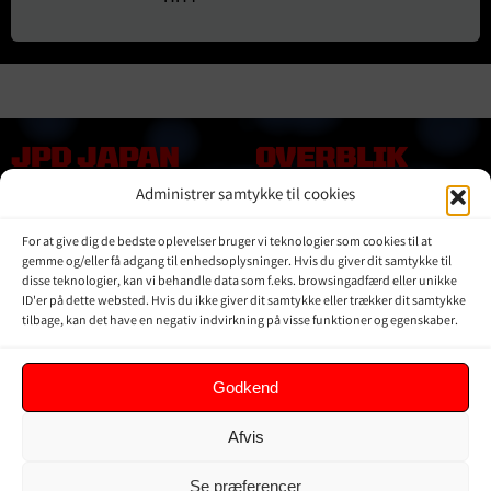
JPD JAPAN
OVERBLIK
DENMARK
Administrer samtykke til cookies
Online shop
Vores Mærker
Kontakt Os
For at give dig de bedste oplevelser bruger vi teknologier som cookies til at
Om JPD Japan Denmark
gemme og/eller få adgang til enhedsoplysninger. Hvis du giver dit samtykke til
disse teknologier, kan vi behandle data som f.eks. browsingadfærd eller unikke
Handelsbetingelser
ID'er på dette websted. Hvis du ikke giver dit samtykke eller trækker dit samtykke
Privat Politik
tilbage, kan det have en negativ indvirkning på visse funktioner og egenskaber.
KUNDER
Godkend
Min Konto
Afvis
Kurv
Ordrer
Se præferencer