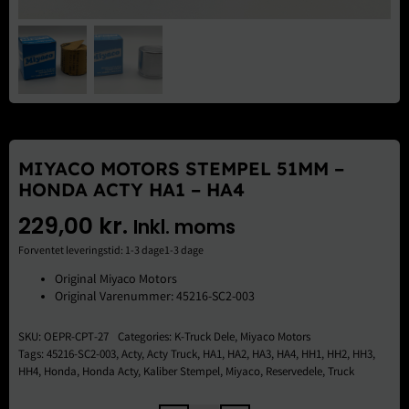
Brugte Dele
Kontakt Os
MIYACO MOTORS STEMPEL 51MM –
HONDA ACTY HA1 – HA4
229,00
kr.
Inkl. moms
Forventet leveringstid: 1-3 dage1-3 dage
Original Miyaco Motors
Original Varenummer: 45216-SC2-003
SKU:
OEPR-CPT-27
Categories:
K-Truck Dele
,
Miyaco Motors
Tags:
45216-SC2-003
,
Acty
,
Acty Truck
,
HA1
,
HA2
,
HA3
,
HA4
,
HH1
,
HH2
,
HH3
,
HH4
,
Honda
,
Honda Acty
,
Kaliber Stempel
,
Miyaco
,
Reservedele
,
Truck