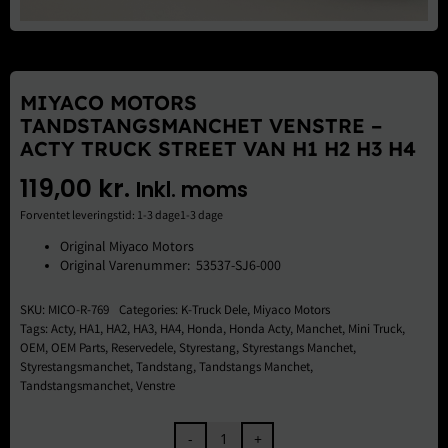
Brugte Dele
Kontakt Os
MIYACO MOTORS
TANDSTANGSMANCHET VENSTRE –
ACTY TRUCK STREET VAN H1 H2 H3 H4
119,00
kr.
Inkl. moms
Forventet leveringstid: 1-3 dage1-3 dage
Original Miyaco Motors
Original Varenummer: 53537-SJ6-000
SKU:
MICO-R-769
Categories:
K-Truck Dele
,
Miyaco Motors
Tags:
Acty
,
HA1
,
HA2
,
HA3
,
HA4
,
Honda
,
Honda Acty
,
Manchet
,
Mini Truck
,
OEM
,
OEM Parts
,
Reservedele
,
Styrestang
,
Styrestangs Manchet
,
Styrestangsmanchet
,
Tandstang
,
Tandstangs Manchet
,
Tandstangsmanchet
,
Venstre
Miyaco