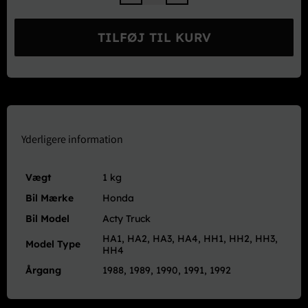
Motors
Tandstangsmanchet
TILFØJ TIL KURV
Venstre
-
Acty
Truck
Street
VAN
H1
Yderligere information
H2
H3
Vægt
1 kg
H4
antal
Bil Mærke
Honda
Bil Model
Acty Truck
HA1, HA2, HA3, HA4, HH1, HH2, HH3,
Model Type
HH4
Årgang
1988, 1989, 1990, 1991, 1992