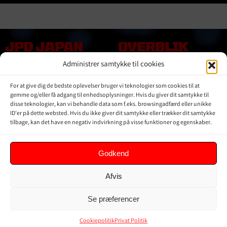
JPD JAPAN
OVERBLIK
DENMARK
Administrer samtykke til cookies
Online shop
Vores Mærker
Kontakt Os
For at give dig de bedste oplevelser bruger vi teknologier som cookies til at
Om JPD Japan Denmark
gemme og/eller få adgang til enhedsoplysninger. Hvis du giver dit samtykke til
Handelsbetingelser
disse teknologier, kan vi behandle data som f.eks. browsingadfærd eller unikke
ID'er på dette websted. Hvis du ikke giver dit samtykke eller trækker dit samtykke
Privat Politik
tilbage, kan det have en negativ indvirkning på visse funktioner og egenskaber.
KUNDER
Godkend
Min Konto
Afvis
Kurv
Ordrer
Se præferencer
Glemt adgangskode
Cookiepolitik (EU)
Cookiepolitik
Privat Politik