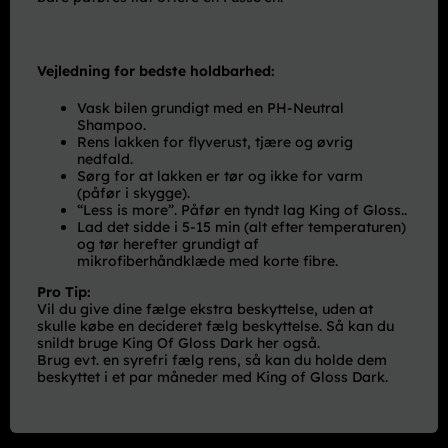
Vejledning for bedste holdbarhed:
Vask bilen grundigt med en PH-Neutral
Shampoo.
Rens lakken for flyverust, tjære og øvrig
nedfald.
Sørg for at lakken er tør og ikke for varm
(påfør i skygge).
“Less is more”. Påfør en tyndt lag King of Gloss..
Lad det sidde i 5-15 min (alt efter temperaturen)
og tør herefter grundigt af
mikrofiberhåndklæde med korte fibre.
Pro Tip:
Vil du give dine fælge ekstra beskyttelse, uden at
skulle købe en decideret fælg beskyttelse. Så kan du
snildt bruge King Of Gloss Dark her også.
Brug evt. en syrefri fælg rens, så kan du holde dem
beskyttet i et par måneder med King of Gloss Dark.