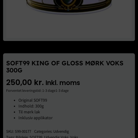
Brugte Dele
Kontakt Os
SOFT99 KING OF GLOSS MØRK VOKS
300G
250,00
kr.
Inkl. moms
Forventet leveringstid: 1-3 dage1-3 dage
Original SOFT99
Indhold: 300g
Til mørk lak
Inklusiv applikator
SKU:
S99-00177
Categories:
Udvendig
Tags:
Bilpleje
,
SOFT99
,
Udvendig Voks
,
Voks