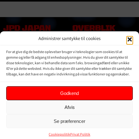
JPD JAPAN
OVERBLIK
DENMARK
Administrer samtykke til cookies
Online shop
Vores Mærker
Kontakt Os
For at give dig de bedste oplevelser bruger vi teknologier som cookies til at
Om JPD Japan Denmark
gemme og/eller få adgang til enhedsoplysninger. Hvis du giver dit samtykke til
Handelsbetingelser
disse teknologier, kan vi behandle data som f.eks. browsingadfærd eller unikke
ID'er på dette websted. Hvis du ikke giver dit samtykke eller trækker dit samtykke
Privat Politik
tilbage, kan det have en negativ indvirkning på visse funktioner og egenskaber.
KUNDER
Godkend
Min Konto
Afvis
Kurv
Ordrer
Se præferencer
Glemt adgangskode
Cookiepolitik (EU)
Cookiepolitik
Privat Politik