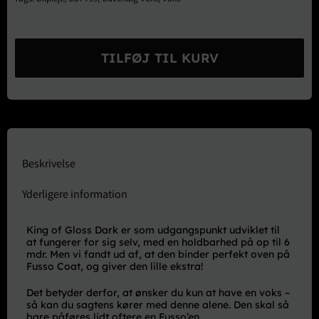
SOFT99
King
TILFØJ TIL KURV
of
Gloss
Mørk
Voks
300g
antal
Beskrivelse
Yderligere information
King of Gloss Dark er som udgangspunkt udviklet til
at fungerer for sig selv, med en holdbarhed på op til 6
mdr. Men vi fandt ud af, at den binder perfekt oven på
Fusso Coat, og giver den lille ekstra!
Det betyder derfor, at ønsker du kun at have en voks –
så kan du sagtens kører med denne alene. Den skal så
bare påføres lidt oftere en Fusso’en.