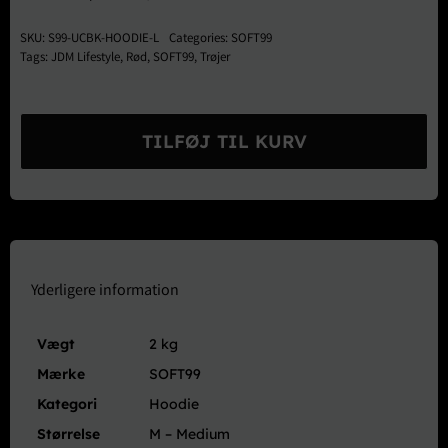
var:
er:
SKU:
S99-UCBK-HOODIE-L
Categories:
SOFT99
549,00 kr..
384,30 kr..
Tags:
JDM Lifestyle
,
Rød
,
SOFT99
,
Trøjer
SOFT99
Logo
TILFØJ TIL KURV
Hoodie
Rød
-
Large
antal
Yderligere information
Vægt
2 kg
Mærke
SOFT99
Kategori
Hoodie
Størrelse
M – Medium