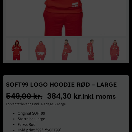
Brugte Dele
Kontakt Os
SOFT99 LOGO HOODIE RØD – LARGE
549,00
kr.
384,30
kr.
Inkl. moms
Den
Den
Forventet leveringstid: 1-3 dage1-3 dage
oprindelige
aktuelle
Original SOFT99
Størrelse: Large
pris
pris
Farve: Rød
Hvid print “99”, “SOFT99”