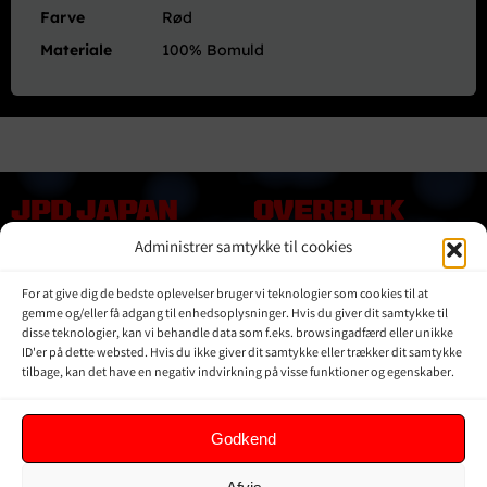
Farve
Rød
Materiale
100% Bomuld
JPD JAPAN
OVERBLIK
DENMARK
Administrer samtykke til cookies
Online shop
Vores Mærker
Kontakt Os
For at give dig de bedste oplevelser bruger vi teknologier som cookies til at
Om JPD Japan Denmark
gemme og/eller få adgang til enhedsoplysninger. Hvis du giver dit samtykke til
disse teknologier, kan vi behandle data som f.eks. browsingadfærd eller unikke
Handelsbetingelser
ID'er på dette websted. Hvis du ikke giver dit samtykke eller trækker dit samtykke
Privat Politik
tilbage, kan det have en negativ indvirkning på visse funktioner og egenskaber.
KUNDER
Godkend
Min Konto